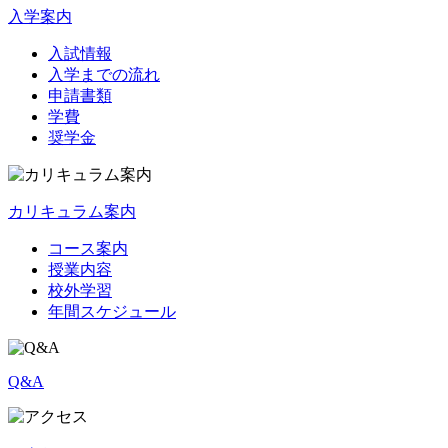
入学案内
入試情報
入学までの流れ
申請書類
学費
奨学金
カリキュラム案内
コース案内
授業内容
校外学習
年間スケジュール
Q&A