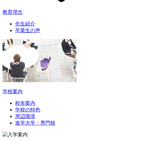
教育理念
先生紹介
卒業生の声
学校案内
校舎案内
学校の特色
周辺環境
進学大学・専門校