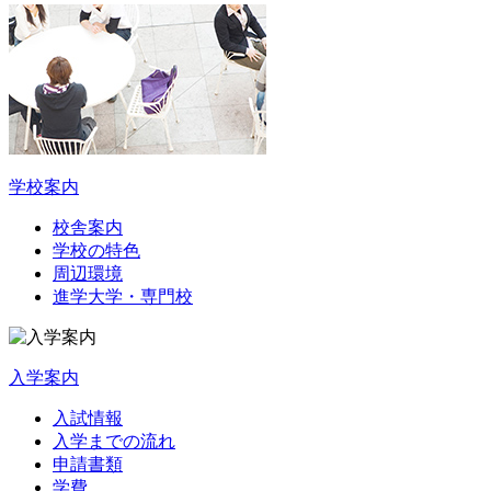
学校案内
校舎案内
学校の特色
周辺環境
進学大学・専門校
入学案内
入試情報
入学までの流れ
申請書類
学費