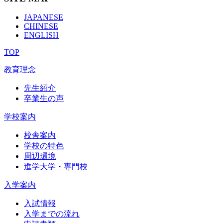
JAPANESE
CHINESE
ENGLISH
TOP
教育理念
先生紹介
卒業生の声
学校案内
校舎案内
学校の特色
周辺環境
進学大学・専門校
入学案内
入試情報
入学までの流れ