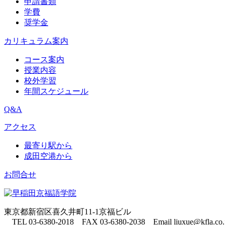
申請書類
学費
奨学金
カリキュラム案内
コース案内
授業内容
校外学習
年間スケジュール
Q&A
アクセス
最寄り駅から
成田空港から
お問合せ
東京都新宿区喜久井町11-1京福ビル
TEL 03-6380-2018 FAX 03-6380-2038
Email liuxue@kfla.co.