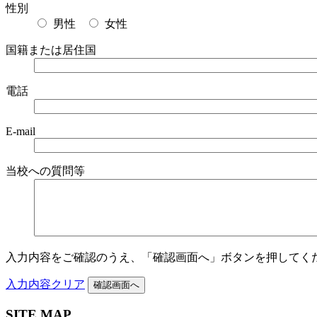
性別
男性
女性
国籍または居住国
電話
E-mail
当校への
質問等
入力内容をご確認のうえ、
「確認画面へ」ボタンを押してく
入力内容クリア
SITE MAP