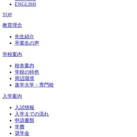
ENGLISH
TOP
教育理念
先生紹介
卒業生の声
学校案内
校舎案内
学校の特色
周辺環境
進学大学・専門校
入学案内
入試情報
入学までの流れ
申請書類
学費
奨学金